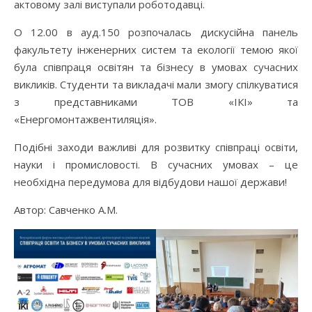
актовому залі виступали роботодавці.
О 12.00 в ауд.150 розпочалась дискусійна панель
факультету інженерних систем та екології темою якої
була співпраця освітян та бізнесу в умовах сучасних
викликів. Студенти та викладачі мали змогу спілкуватися
з представниками ТОВ «ІКІ» та
«Енергомонтажвентиляція».
Подібні заходи важливі для розвитку співпраці освіти,
науки і промисловості. В сучасних умовах – це
необхідна передумова для відбудови нашої держави!
Автор: Савченко А.М.