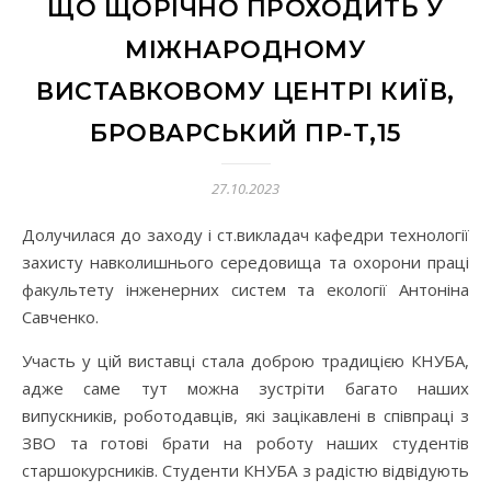
ЩО ЩОРІЧНО ПРОХОДИТЬ У
МІЖНАРОДНОМУ
ВИСТАВКОВОМУ ЦЕНТРІ КИЇВ,
БРОВАРСЬКИЙ ПР-Т,15
27.10.2023
Долучилася до заходу і ст.викладач кафедри технології
захисту навколишнього середовища та охорони праці
факультету інженерних систем та екології Антоніна
Савченко.
Участь у цій виставці стала доброю традицією КНУБА,
адже саме тут можна зустріти багато наших
випускників, роботодавців, які зацікавлені в співпраці з
ЗВО та готові брати на роботу наших студентів
старшокурсників. Студенти КНУБА з радістю відвідують