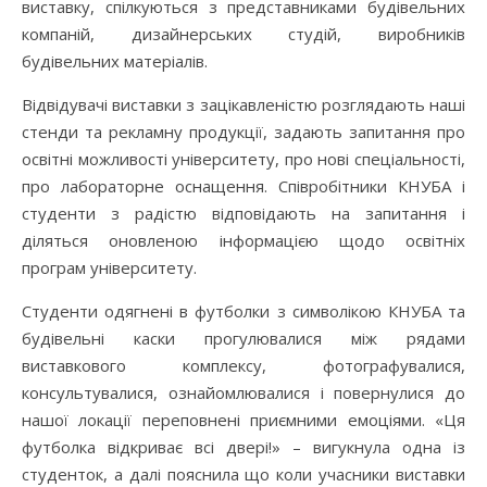
виставку, спілкуються з представниками будівельних
компаній, дизайнерських студій, виробників
будівельних матеріалів.
Відвідувачі виставки з зацікавленістю розглядають наші
стенди та рекламну продукції, задають запитання про
освітні можливості університету, про нові спеціальності,
про лабораторне оснащення. Співробітники КНУБА і
студенти з радістю відповідають на запитання і
діляться оновленою інформацією щодо освітніх
програм університету.
Студенти одягнені в футболки з символікою КНУБА та
будівельні каски прогулювалися між рядами
виставкового комплексу, фотографувалися,
консультувалися, ознайомлювалися і повернулися до
нашої локації переповнені приємними емоціями. «Ця
футболка відкриває всі двері!» – вигукнула одна із
студенток, а далі пояснила що коли учасники виставки