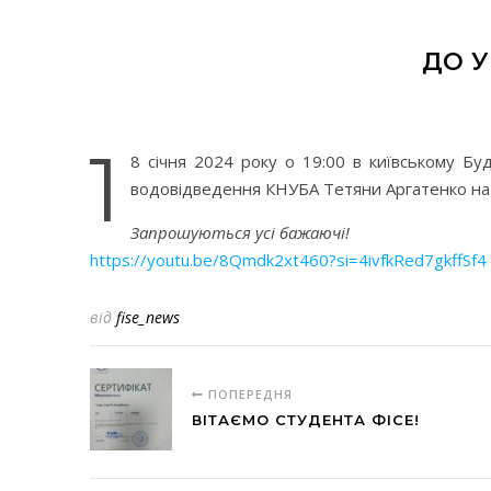
ДО У
1
8 січня 2024 року о 19:00 в київському Б
водовідведення КНУБА Тетяни Аргатенко на 
Запрошуються усі бажаючі!
https://youtu.be/8Qmdk2xt460?si=4ivfkRed7gkffSf4
від
fise_news
ПОПЕРЕДНЯ
ВІТАЄМО СТУДЕНТА ФІСЕ!