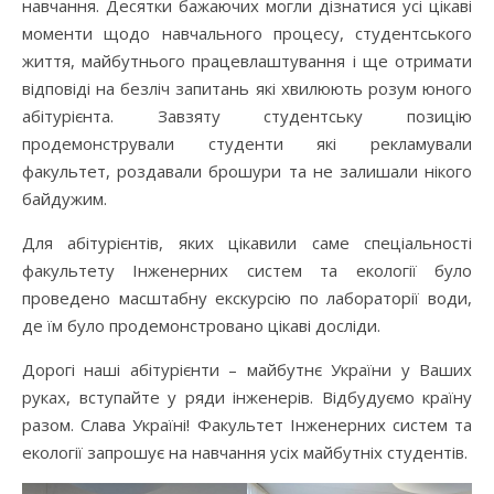
навчання. Десятки бажаючих могли дізнатися усі цікаві
моменти щодо навчального процесу, студентського
життя, майбутнього працевлаштування і ще отримати
відповіді на безліч запитань які хвилюють розум юного
абітурієнта. Завзяту студентську позицію
продемонстрували студенти які рекламували
факультет, роздавали брошури та не залишали нікого
байдужим.
Для абітурієнтів, яких цікавили саме спеціальності
факультету Інженерних систем та екології було
проведено масштабну екскурсію по лабораторії води,
де їм було продемонстровано цікаві досліди.
Дорогі наші абітурієнти – майбутнє України у Ваших
руках, вступайте у ряди інженерів. Відбудуємо країну
разом. Слава Україні! Факультет Інженерних систем та
екології запрошує на навчання усіх майбутніх студентів.