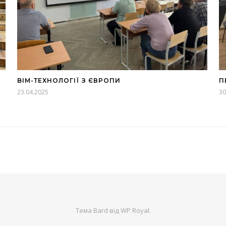
BIM-ТЕХНОЛОГІЇ З ЄВРОПИ
П
23.04.2025
30
Тема Bard від
WP Royal
.