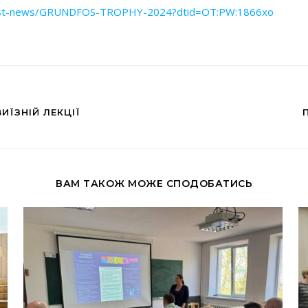
atest-news/GRUNDFOS-TROPHY-2024?dtid=OT:PW:1866xo
ИЇЗНІЙ ЛЕКЦІЇ
ВАМ ТАКОЖ МОЖЕ СПОДОБАТИСЬ