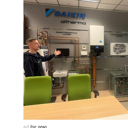
від
fise_news