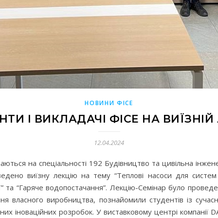
НОВИНИ ФІСЕ
НТИ І ВИКЛАДАЧІ ФІСЕ НА ВИЇЗНІЙ 
12.04.2024
вчаються на спеціальності 192 Будівництво та цивільна інже
ведено виїзну лекцію на тему “Теплові насоси для систем
ї” та “Гаряче водопостачання”. Лекцію-Семінар було проведе
ння власного виробництва, познайомили студентів із суча
них іноваційних розробок. У виставковому центрі компанії D