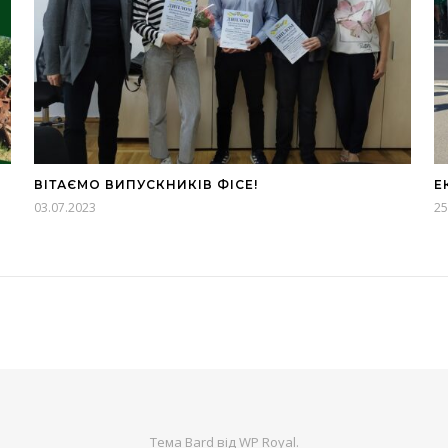
ВІТАЄМО ВИПУСКНИКІВ ФІСЕ!
Е
03.07.2023
25
Тема Bard від
WP Royal
.