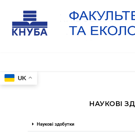
UK
НАУКОВІ З
Наукові здобутки